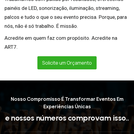
painéis de LED, sonorização, iluminação, streaming,
palcos e tudo o que o seu evento precisa. Porque, para
nós, não é só trabalho. É missão.
Acredite em quem faz com propósito. Acredite na
ART7.
Solicite um Orçamento
Nosso Compromisso É Transformar Eventos Em
Experiências Únicas
e
n
o
s
s
o
s
n
ú
m
e
r
o
s
c
o
m
p
r
o
v
a
m
i
s
s
o
.
.