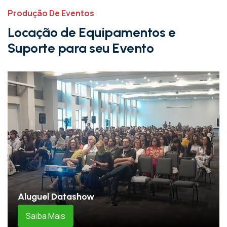
Produção De Eventos
L
o
c
a
ç
ã
o
d
e
E
q
u
i
p
a
m
e
n
t
o
s
e
S
u
p
o
r
t
e
p
a
r
a
s
e
u
E
v
e
n
t
o
Aluguel Datashow
Saiba Mais