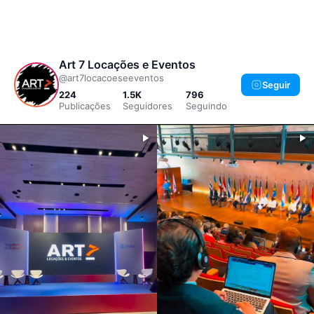
Art 7 Locações e Eventos
@art7locacoeseeventos
Seguir
224
1.5K
796
Publicações
Seguidores
Seguindo