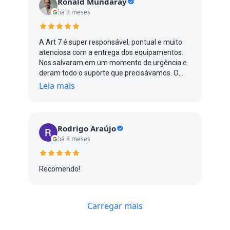
Ronald Mundaray
há 3 meses
A Art 7 é super responsável, pontual e muito
atenciosa com a entrega dos equipamentos.
Nos salvaram em um momento de urgência e
deram todo o suporte que precisávamos. O
atendimento é excelente, sempre muito
Leia mais
solícitos e ágeis. Recomendo muito!
Rodrigo Araújo
há 8 meses
Recomendo!
Carregar mais