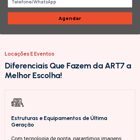
Agendar
Locações E Eventos
D
i
f
e
r
e
n
c
i
a
i
s
Q
u
e
F
a
z
e
m
d
a
A
R
T
7
a
M
e
l
h
o
r
E
s
c
o
l
h
a
!
Estruturas e Equipamentos de Última
Geração
Com tecnologia de ponta, garantimos imagens