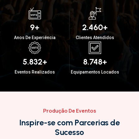
19
+
4.760
+
Anos De Experiência
Clientes Atendidos
11.352
+
17.028
+
Eventos Realizados
Equipamentos Locados
Produção De Eventos
I
n
s
p
i
r
e
-
s
e
c
o
m
P
a
r
c
e
r
i
a
s
d
e
S
u
c
e
s
s
o